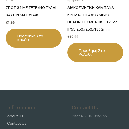
ΣΠΟΤ G4 ΜΕ ΤΕΤΡ/ΝΟ ΓΥΑΛΙ-
ΔΙΑΚΟΣΜΗΤΙΚΗ ΚΑΜΠΑΝΑ
ΒΑΣΗ Ν.ΜΑΤ ΔΙΑΦ.
ΚΡΕΜΑΣΤΗ ΑΛΟΥΜΙΝΙΟ
ΠΡΑΣΙΝΗ ΣΥΜΒΑΤΙΚΟ 1xE27
€
1.60
IP65 250x250x1832mm
Προσθήκη Στο
€
12.00
Καλάθι
Προσθήκη Στο
Καλάθι
Information
Contact Us
About Us
Phone: 2106829352
Contact Us