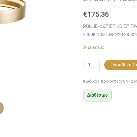
LED
€
175.36
SMD
29W
ROLLIE-ΦΩΤΙΣΤΙΚΟ ΕΠΙΤ
DIMMABLE
2700K 1450LM IP20 385X
2700K
Διαθέσιμο
1450LM
IP20
385X485MM
Προσθήκη Στ
ποσότητα
Κωδικός προϊόντος:
CNT29
Διαθέσιμο