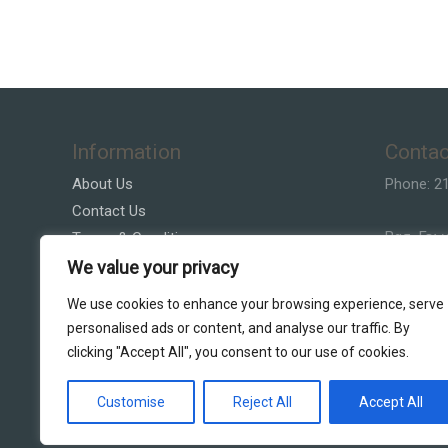
Information
Contac
About Us
Phone: 2
Contact Us
Βασ. Γεω
Terms & Conditions
Privacy Policy
We value your privacy
Email:Vla
Customer Service
We use cookies to enhance your browsing experience, serve
personalised ads or content, and analyse our traffic. By
clicking "Accept All", you consent to our use of cookies.
Customise
Reject All
Accept All
Copyright © 2026 DS Lighting