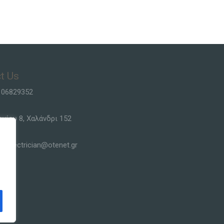
t Us
106829352
ργίου 8, Χαλάνδρι 152
siselectrician@otenet.gr