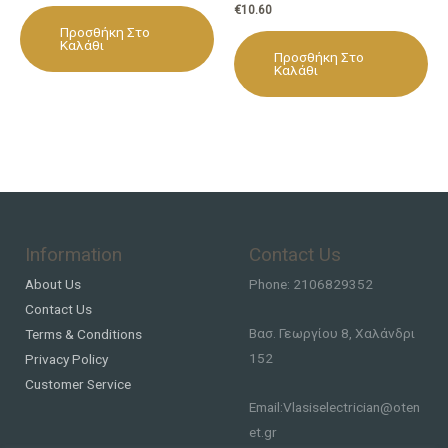
€
10.60
Προσθήκη Στο
Καλάθι
Προσθήκη Στο
Καλάθι
Information
Contact Us
About Us
Phone: 2106829352
Contact Us
Βασ. Γεωργίου 8, Χαλάνδρι
Terms & Conditions
152
Privacy Policy
Customer Service
Email:Vlasiselectrician@oten
et.gr