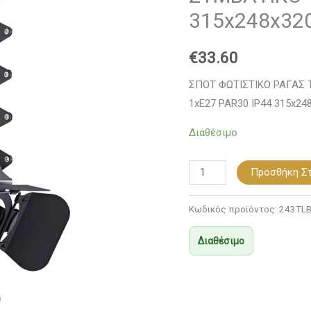
ΜΑΥΡΟ
315x248x32
ΜΕ
ΒΡΑΧΙΟΝΑ
€
33.60
ΣΥΜΒΑΤΙΚΟ
ΣΠΟΤ ΦΩΤΙΣΤΙΚΟ ΡΑΓΑΣ 
1xΕ27
1xΕ27 PAR30 IP44 315x2
PAR30
IP44
Διαθέσιμο
315x248x320-
980mm
Προσθήκη Στ
ποσότητα
Κωδικός προϊόντος:
243TL
Διαθέσιμο