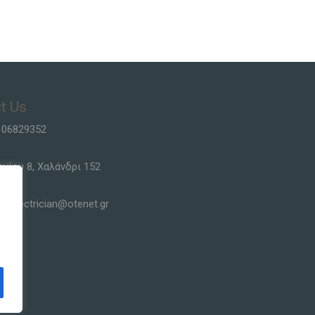
t Us
106829352
ργίου 8, Χαλάνδρι 152
siselectrician@otenet.gr