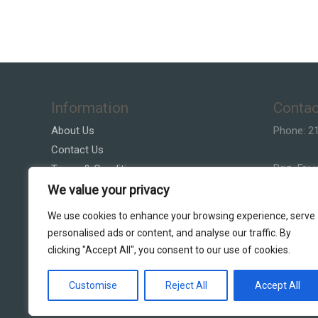
Information
Contac
About Us
Phone: 2
Contact Us
Βασ. Γεω
Terms & Conditions
Privacy Policy
We value your privacy
Email:Vla
Customer Service
We use cookies to enhance your browsing experience, serve
personalised ads or content, and analyse our traffic. By
clicking "Accept All", you consent to our use of cookies.
Customise
Reject All
Accept All
Copyright © 2026 DS Lighting