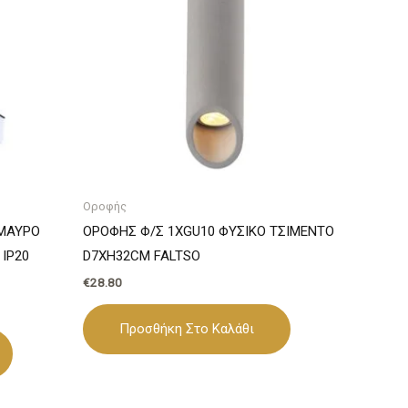
Οροφής
 ΜΑΥΡΟ
ΟΡΟΦΗΣ Φ/Σ 1ΧGU10 ΦΥΣΙΚΟ ΤΣΙΜΕΝΤΟ
IP20
D7XH32CM FALTSO
€
28.80
Προσθήκη Στο Καλάθι