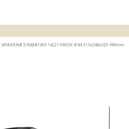
 ΒΡΑΧΙΟΝΑ ΣΥΜΒΑΤΙΚΟ 1xΕ27 PAR30 IP44 315x248x320-980mm