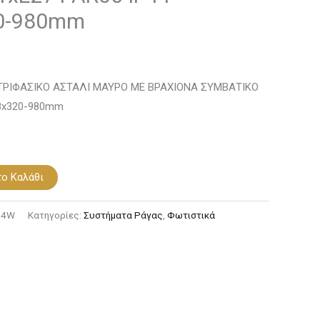
0-980mm
ΤΡΙΦΑΣΙΚΟ ΑΣΤΑΛΙ ΜΑΥΡΟ ΜΕ ΒΡΑΧΙΟΝΑ ΣΥΜΒΑΤΙΚΟ
48x320-980mm
ο Καλάθι
B4W
Κατηγορίες:
Συστήματα Ράγας
,
Φωτιστικά