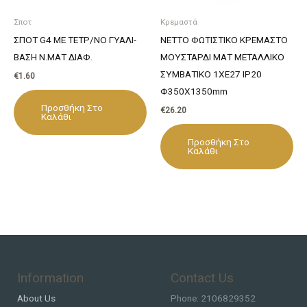
Σποτ
Κρεμαστά
ΣΠΟΤ G4 ΜΕ ΤΕΤΡ/ΝΟ ΓΥΑΛΙ-
NETTO ΦΩΤΙΣΤΙΚΟ ΚΡΕΜΑΣΤΟ
ΒΑΣΗ Ν.ΜΑΤ ΔΙΑΦ.
ΜΟΥΣΤΑΡΔΙ ΜΑΤ ΜΕΤΑΛΛΙΚΟ
ΣΥΜΒΑΤΙΚΟ 1ΧΕ27 IP20
€
1.60
Φ350Χ1350mm
Προσθήκη Στο
€
26.20
Καλάθι
Προσθήκη Στο
Καλάθι
Information
Contact Us
About Us
Phone: 2106829352